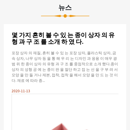
뉴스
 범
몇 가지 흔히 볼 수 있 는 종이 상자 의 유
접 
형 과 구 조 를 소개 하 였 다.
위!
말 하
포장 상자 의 재질, 흔히 볼 수 있 는 포장 상자, 플라스틱 상자, 금
홍보 접
각종 접
속 상자, 나무 상자 등 을 통 해 우 리 는 디자인 과 응용 이 매우 광
는데 보
인 은
범 위 한 종이 상자 의 유형 과 구 조 를 중점적으로 소개 했다.종이
이식 인
제판 을
상자 의 성형 공 예 는 종이 판 을 절단 하고 접 는 선 을 구 부 려 서
매우 중
 로 나
모양 을 만 들 거나 제본, 접착, 접착 을 해서 모양 을 만 드 는 것 이
통 해 
다. 재료 에 따라 종...
눌 수 
2020-11-13
2020-1