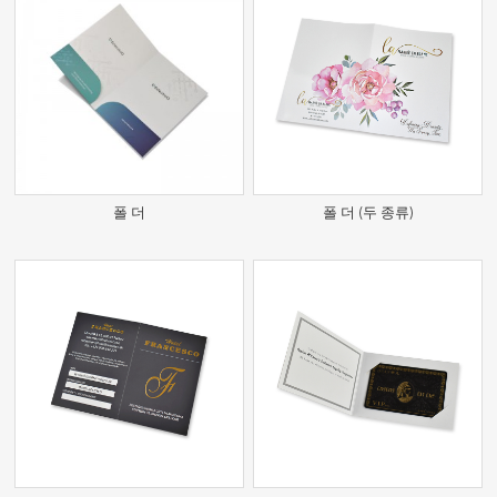
폴 더
폴 더 (두 종류)