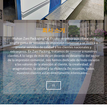
회사 소개
Wuhan Zani Packaging Co. Es una empresa que ofrece una
amplia gama de servicios de impresión comercial y se dedica a
prestar servicios de calidad a los clientes nacionales y
extranjeros. En Zani Packing, tratamos de conocer a nuestros
clientes.A lo largo de más de un decenio de desarrollo del sector
de la impresión comercial, nos hemos dedicado de todo corazón
a los valores de la atención al cliente, la creatividad, el
pragmatismo, la calidad y la eficiencia.En resumen, todos
nuestros clientes están directamente interesados...
더