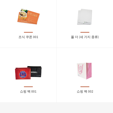
조식 쿠폰 001
폴 더 (세 가지 종류)
쇼핑 백 001
쇼핑 백 002